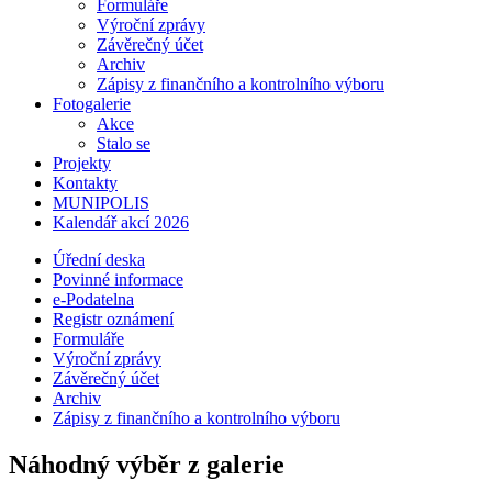
Formuláře
Výroční zprávy
Závěrečný účet
Archiv
Zápisy z finančního a kontrolního výboru
Fotogalerie
Akce
Stalo se
Projekty
Kontakty
MUNIPOLIS
Kalendář akcí 2026
Úřední deska
Povinné informace
e-Podatelna
Registr oznámení
Formuláře
Výroční zprávy
Závěrečný účet
Archiv
Zápisy z finančního a kontrolního výboru
Náhodný výběr z galerie