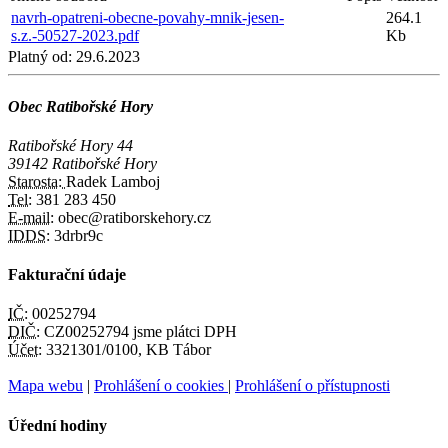
navrh-opatreni-obecne-povahy-mnik-jesen-
264.1
s.z.-50527-2023.pdf
Kb
Platný od:
29.6.2023
Obec Ratibořské Hory
Ratibořské Hory 44
39142 Ratibořské Hory
Starosta:
Radek Lamboj
Tel:
381 283 450
E-mail:
obec@ratiborskehory.cz
IDDS:
3drbr9c
Fakturační údaje
IČ:
00252794
DIČ:
CZ00252794 jsme plátci DPH
Účet:
3321301/0100, KB Tábor
Mapa webu
|
Prohlášení o cookies
|
Prohlášení o přístupnosti
Úřední hodiny