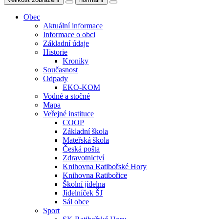
Obec
Aktuální informace
Informace o obci
Základní údaje
Historie
Kroniky
Současnost
Odpady
EKO-KOM
Vodné a stočné
Mapa
Veřejné instituce
COOP
Základní škola
Mateřská škola
Česká pošta
Zdravotnictví
Knihovna Ratibořské Hory
Knihovna Ratibořice
Školní jídelna
Jídelníček ŠJ
Sál obce
Sport