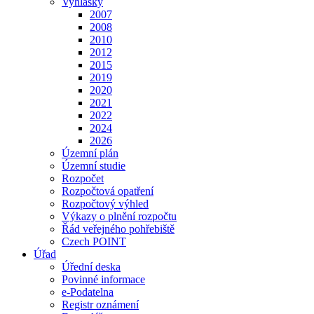
Vyhlášky
2007
2008
2010
2012
2015
2019
2020
2021
2022
2024
2026
Územní plán
Územní studie
Rozpočet
Rozpočtová opatření
Rozpočtový výhled
Výkazy o plnění rozpočtu
Řád veřejného pohřebiště
Czech POINT
Úřad
Úřední deska
Povinné informace
e-Podatelna
Registr oznámení