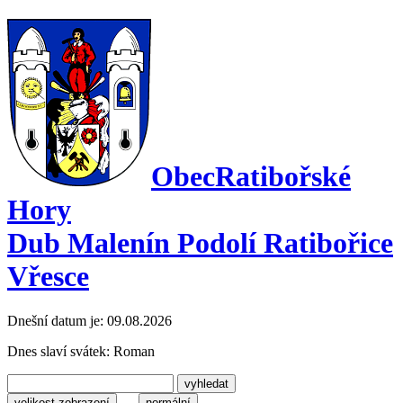
Obec
Ratibořské
Hory
Dub Malenín Podolí Ratibořice
Vřesce
Dnešní datum je:
09.08.2026
Dnes slaví svátek:
Roman
velikost zobrazení
normální