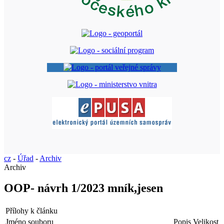
cz
-
Úřad
-
Archiv
Archiv
OOP- návrh 1/2023 mník,jesen
Přílohy k článku
Jméno souboru
Popis
Velikost